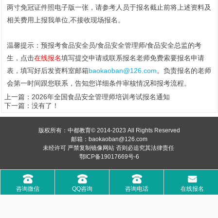
两寸免冠证件照电子版一张，请参考人员于报名截止前将上述资料及
相关费用上报我单位,不接收现场报名。
温馨提示：预报考食品安全员/食品安全管理师/食品安全总监的考
生，点击
在线报名
填写提交申请或联系报名老师免费索要报名申请
表，填写好后发资料室邮箱
baokaoban@126.com
。负责报名的老师
会第一时间跟您联系，告知您详细条件审核情况和报考流程。
上一篇：
2026年全国食品安全管理师培训考试报名通知
下一篇：没有了！
版权所有：中都教育© 2014-2023 All Rights Reserved
邮箱：baokaoban@126.com
未经许可 严禁复制镜像网站
否则必追究其法律责任
鄂ICP备19017669号-6
󰇯
󰇯
󰇯
󰄸
咨询微信
QQ咨询
咨询电话
在线报名